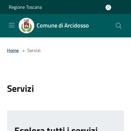
Salta al contenuto principale
Regione Toscana
Comune di Arcidosso
Home
>
Servizi
Servizi
Esplora tutti i servizi