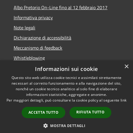
Albo Pretorio On-Line fino al 12 febbraio 2017
Informativa privacy
Note legali
Dichiarazione di accessibilità
Meccanismo di feedback
Whistleblowing
×
Informazioni sui cookie
Questo sito web utilizza cookie tecnici e assimilati strettamente
necessari al corretto funzionamento e alla navigazione del sito,
RSS
Copyright © 2026 • Comune di
nonché un cookie tecnico analitico al solo fine di elaborare
Accessibilità
informazioni statistiche, aggregate e anonime.
Arcidosso • Powered by
Per maggiori dettagli, può consultare la cookie policy al seguente
link
Privacy
Municipium
Accesso
•
Cookie
redazione
RIFIUTA TUTTO
ACCETTA TUTTO
Mappa del sito
Versione precedente
MOSTRA DETTAGLI