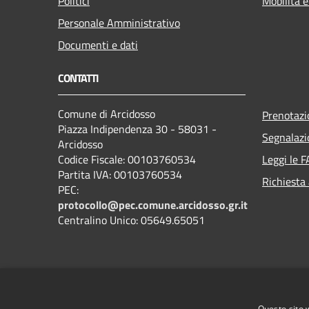
Politici
Mobilità e
Personale Amministrativo
Documenti e dati
CONTATTI
Comune di Arcidosso
Prenotaz
Piazza Indipendenza 30 - 58031 -
Segnalazi
Arcidosso
Codice Fiscale: 00103760534
Leggi le 
Partita IVA: 00103760534
Richiesta
PEC:
protocollo@pec.comune.arcidosso.gr.it
Centralino Unico: 05649.65051
Questo sito 