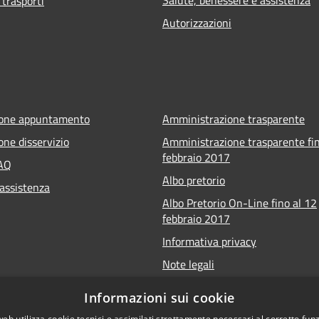
 trasporti
Autorizzazioni
ione appuntamento
Amministrazione trasparente
one disservizio
Amministrazione trasparente fin
febbraio 2017
FAQ
Albo pretorio
 assistenza
Albo Pretorio On-Line fino al 12
febbraio 2017
Informativa privacy
Note legali
Dichiarazione di accessibilità
Informazioni sui cookie
Meccanismo di feedback
web utilizza cookie tecnici e assimilati strettamente necessari al corretto fu