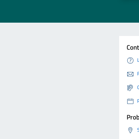
Cont
Prob