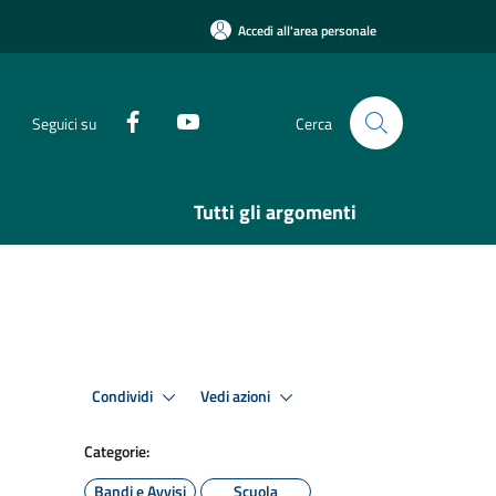
Accedi all'area personale
Seguici su
Cerca
Tutti gli argomenti
Condividi
Vedi azioni
Categorie:
Bandi e Avvisi
Scuola