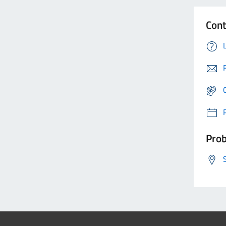
Cont
Prob