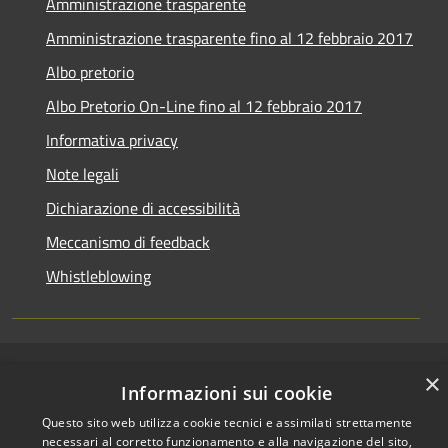
Amministrazione trasparente
Amministrazione trasparente fino al 12 febbraio 2017
Albo pretorio
Albo Pretorio On-Line fino al 12 febbraio 2017
Informativa privacy
Note legali
Dichiarazione di accessibilità
Meccanismo di feedback
Whistleblowing
RSS
Copyright © 2026 • Comune di
×
Informazioni sui cookie
Accessibilità
Arcidosso • Powered by
Questo sito web utilizza cookie tecnici e assimilati strettamente
Privacy
Municipium
Accesso
•
necessari al corretto funzionamento e alla navigazione del sito,