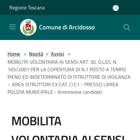
Salta al contenuto principale
Regione Toscana
Comune di Arcidosso
Home
>
Novità
>
Avvisi
>
MOBILITA VOLONTARIA AI SENSI ART. 30, D.LGS. N.
165/2001 PER LA COPERTURA DI N.1 POSTO A TEMPO
PIENO ED INDETERMINATO DI ISTRUTTORE DI VIGILANZA
– AREA ISTRUTTORI EX CAT. C/C1 - PRESSO L’AREA
POLIZIA MUNICIPALE - Ammisione candidati
MOBILITA
VOLONTARIA AI SENSI