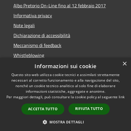
Albo Pretorio On-Line fino al 12 febbraio 2017
Informativa privacy
Note legali
Dichiarazione di accessibilità
Meccanismo di feedback
Whistleblowing
×
Informazioni sui cookie
Questo sito web utilizza cookie tecnici e assimilati strettamente
necessari al corretto funzionamento e alla navigazione del sito,
RSS
Copyright © 2026 • Comune di
nonché un cookie tecnico analitico al solo fine di elaborare
Accessibilità
informazioni statistiche, aggregate e anonime.
Arcidosso • Powered by
Per maggiori dettagli, può consultare la cookie policy al seguente
link
Privacy
Municipium
Accesso
•
Cookie
redazione
RIFIUTA TUTTO
ACCETTA TUTTO
Mappa del sito
Versione precedente
MOSTRA DETTAGLI