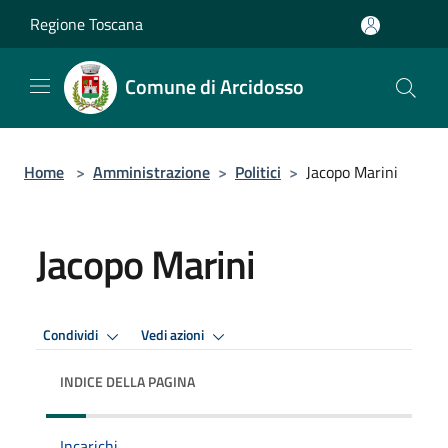
Salta al contenuto principale
Regione Toscana
Comune di Arcidosso
Home
>
Amministrazione
>
Politici
>
Jacopo Marini
Jacopo Marini
Condividi
Vedi azioni
INDICE DELLA PAGINA
Incarichi